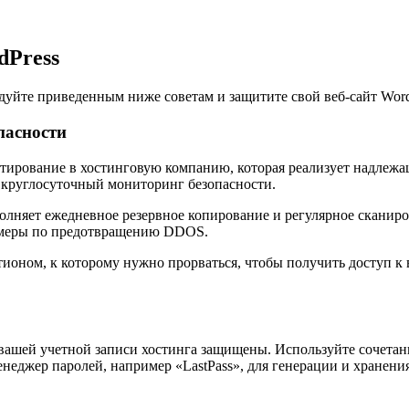
dPress
ледуйте приведенным ниже советам и защитите свой веб-сайт Word
пасности
стирование в хостинговую компанию, которая реализует надлежа
 круглосуточный мониторинг безопасности.
полняет ежедневное резервное копирование и регулярное скани
е меры по предотвращению DDOS.
тионом, к которому нужно прорваться, чтобы получить доступ к
ля вашей учетной записи хостинга защищены. Используйте сочета
еджер паролей, например «LastPass», для генерации и хранения