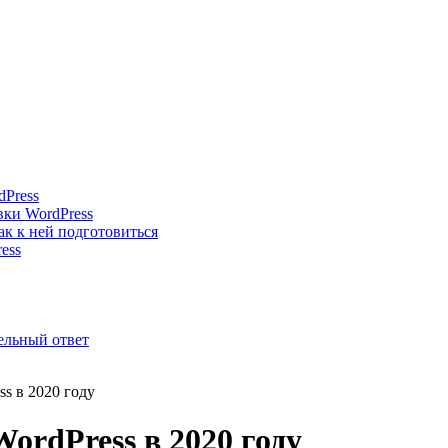
dPress
вки WordPress
ак к ней подготовиться
ess
тельный ответ
ss в 2020 году
ordPress в 2020 году